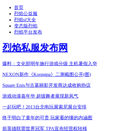
首页
烈焰公益服
烈焰sf大全
变态版烈焰
烈焰平台发布
烈焰私服发布网
爆料：文化部明年施行游戏分级 主机暑假入华
NEXON新作《Koongpa》二测截图公开(图)
Square Enix与古墓丽影开发商达成收购协议
游戏动漫嘉年华 超级舞者展现新风气
一起玩吧！2013台北电玩展索尼展台安排
终于明白了童年的可贵 玩家看的懂的内涵图
前英雄联盟世界冠军 TPA宣布经营权转移