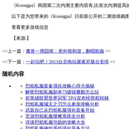
《Koongpa》韩国第二次内测主要内容有,比首次内测
以下是为您带来的《Koongpa》日前新公开的二测游戏截图
查看更多游戏信息
【来源:】
<<上一篇：
魔兽一周囧闻：老外很和谐，翻唱歌曲
>>
<<下一篇：
一起玩吧！2013台北电玩展索尼展台安排
>>
随机内容
烈焰私服装备强化攻略心得大揭秘
解密烈焰私服副本75级镇魔殿怎么玩
前英雄联盟世界冠军 TPA宣布经营权转移
烈焰私服城主之刃怎么参加攻略分析
武装自己从烈焰私服强化装备开始
页游烈焰私服摆摊系统全分析
详谈烈焰私服功勋的攻略大全
烈焰私服神炉系统强化装备方法