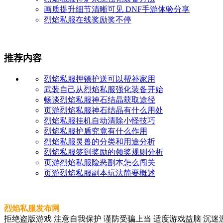
画质提升细节清晰可见 DNF手游体验分享
烈焰私服在线奖励奖不停
推荐内容
烈焰私服押镖护送可以帮补家用
武装自己从烈焰私服强化装备开始
畅谈烈焰私服神石结晶获取途径
页游烈焰私服神石结晶有什么用处
烈焰私服挂机自动清除小怪技巧
烈焰私服护盾究竟有什么作用
烈焰私服灵兽的分类和用途分析
烈焰私服签到奖励的领奖规则分析
页游烈焰私服险恶副本怎么闯关
页游烈焰私服副本玩法简要概述
烈焰私服发布网
拒绝盗版游戏 注意自我保护 谨防受骗上当 适度游戏益脑 沉迷