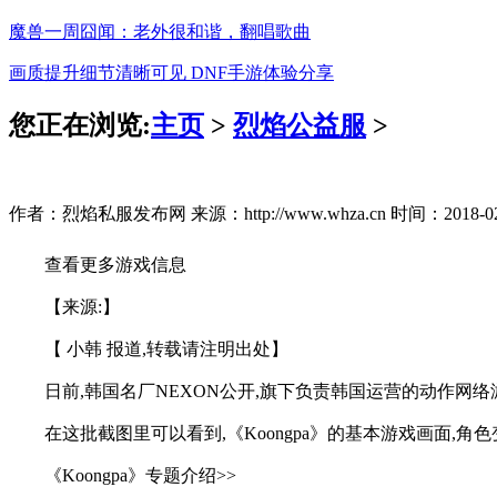
魔兽一周囧闻：老外很和谐，翻唱歌曲
画质提升细节清晰可见 DNF手游体验分享
您正在浏览:
主页
>
烈焰公益服
>
作者：烈焰私服发布网 来源：http://www.whza.cn 时间：2018-02-2
查看更多游戏信息
【来源:】
【 小韩 报道,转载请注明出处】
日前,韩国名厂NEXON公开,旗下负责韩国运营的动作网络游戏
在这批截图里可以看到,《Koongpa》的基本游戏画面,
《Koongpa》专题介绍>>