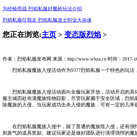
为经验而战 烈焰私服封魔岭玩法介绍
烈焰私服任我走 烈焰私服道士职业大杂谈
您正在浏览:
主页
>
变态版烈焰
>
作者：烈焰私服发布网 来源：http://www.whza.cn 时间：2017-10-1
烈焰私服魔族入侵活动作为9377烈焰私服一个特色的玩法
烈焰私服魔族入侵活动面向全服玩家开放，活动开启的具体时间
服主城四处布满魔族怪物踪影，尽管玩家藏于安全区域，烈焰
除魔族的入侵。当玩家成功击杀入侵的魔族，可有一定的几率
在烈焰私服魔族入侵中，除了普通的魔族怪入侵，还有强悍的魔族
则真气的道具奖励。建议玩家还是做好团队进行清理强悍的魔族b