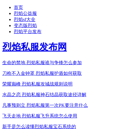
首页
烈焰公益服
烈焰sf大全
变态版烈焰
烈焰平台发布
烈焰私服发布网
生命的禁地 烈焰私服谁与争锋怎么参加
刀枪不入金钟罩 烈焰私服护盾如何获取
荣耀巅峰 烈焰私服攻城战规则说明
水晶之恋 烈焰私服神石结晶获取途径详解
凡事预则立 烈焰私服第一次PK要注意什么
飞天走地 烈焰私服飞升系统怎么使用
新手是怎么读懂烈焰私服宝石系统的