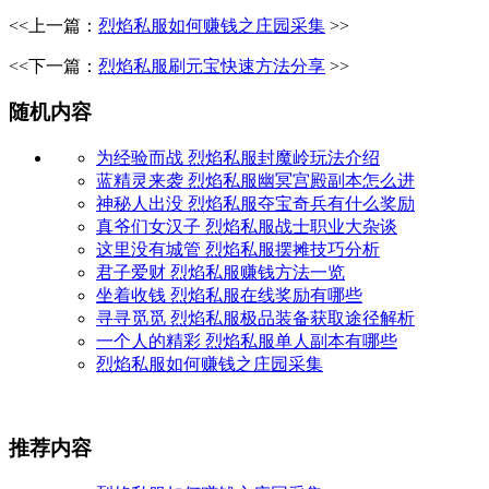
<<上一篇：
烈焰私服如何赚钱之庄园采集
>>
<<下一篇：
烈焰私服刷元宝快速方法分享
>>
随机内容
为经验而战 烈焰私服封魔岭玩法介绍
蓝精灵来袭 烈焰私服幽冥宫殿副本怎么进
神秘人出没 烈焰私服夺宝奇兵有什么奖励
真爷们女汉子 烈焰私服战士职业大杂谈
这里没有城管 烈焰私服摆摊技巧分析
君子爱财 烈焰私服赚钱方法一览
坐着收钱 烈焰私服在线奖励有哪些
寻寻觅觅 烈焰私服极品装备获取途径解析
一个人的精彩 烈焰私服单人副本有哪些
烈焰私服如何赚钱之庄园采集
推荐内容